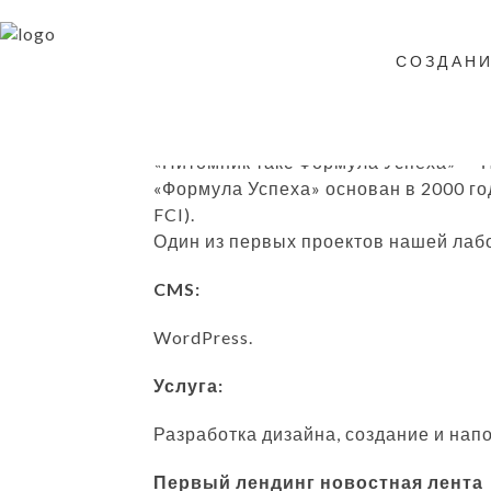
САЙТ ФОРМУЛА УСПЕХА
СОЗДАНИ
Клиент:
«Питомник такс Формула Успеха» — 
«Формула Успеха» основан в 2000 го
FCI).
Один из первых проектов нашей лабо
CMS:
WordPress.
Услуга:
Разработка дизайна,
создание и нап
Первый лендинг новостная лента