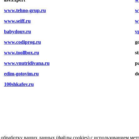
www.tehno-grup.ru
w
www.seiff.ru
w
babydouv.ru
v
www.codiprog.ru
g
www.toollbox.ru
s
www.vnutridivana.ru
p
edim-gotovim.ru
d
100shkafov.ru
а обработку ваших данных (файлы cookies) с использованием ме