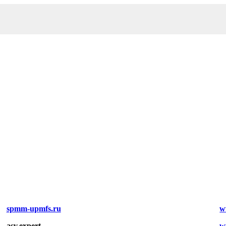
spmm-upmfs.ru
w
asv.expert
w