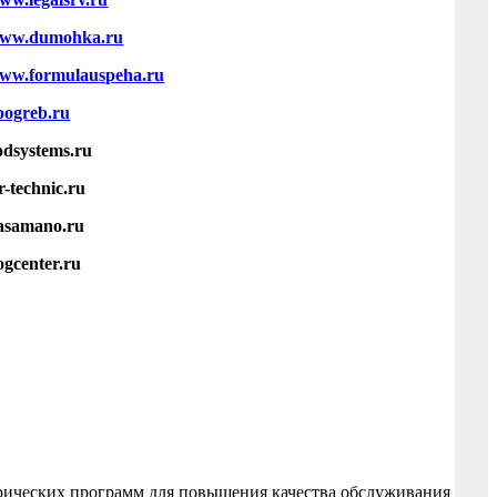
ww.dumohka.ru
ww.formulauspeha.ru
pogreb.ru
odsystems.ru
tr-technic.ru
asamano.ru
ogcenter.ru
трических программ для повышения качества обслуживания