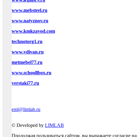
www.mebsteel.ru
www.natyznov.ru
www.kmkzavod.com
technotorg1.ru
www.vdivan.ru
metmebel77.ru
www.schoollbox.ru
verstaki77.ru
eml@limlab.ru
© Developed by
LIMLAB
Продолжая пользоваться сайтом, вы выражаете согласие н